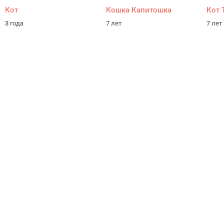
Кот
Кошка Капитошка
Кот 
3 года
7 лет
7 лет