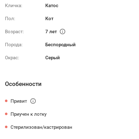
Кличка:
Катос
Пол:
Кот
info
Возраст:
7 лет
Порода:
Беспородный
Окрас:
Серый
Особенности
info
Привит
Приучен к лотку
Стерилизован/кастрирован