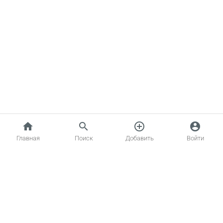
home
search
add_circle_outline
account_circle
Главная
Поиск
Добавить
Войти
Главная
Котики