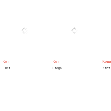
Кот
Кот
Кош
5 лет
3 года
7 лет