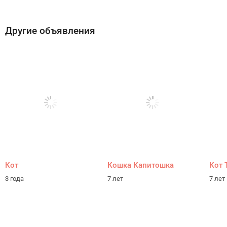
Другие объявления
Кот
Кошка Капитошка
Кот 
3 года
7 лет
7 лет