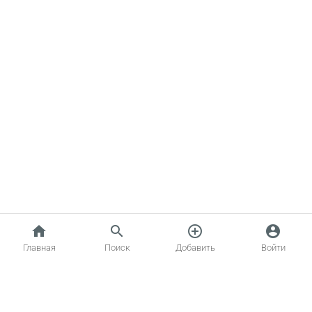
home
search
add_circle_outline
account_circle
Главная
Поиск
Добавить
Войти