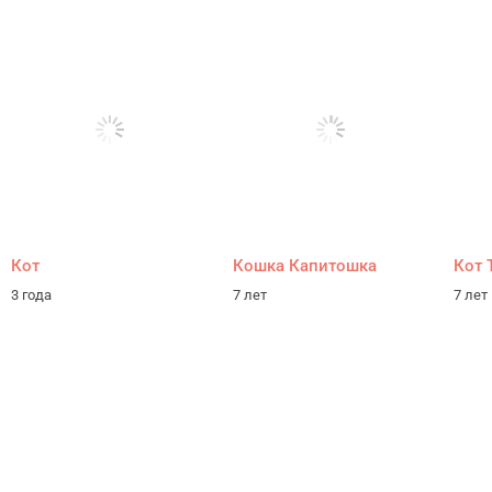
Кот
Кошка Капитошка
Кот 
3 года
7 лет
7 лет