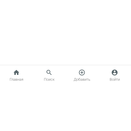
home
search
add_circle_outline
account_circle
Главная
Поиск
Добавить
Войти
Главная
Котики