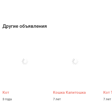
Другие объявления
Кот
Кошка Капитошка
Кот 
3 года
7 лет
7 лет