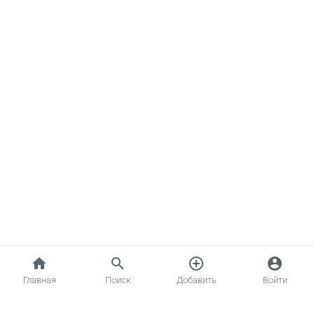
home
search
add_circle_outline
account_circle
Главная
Поиск
Добавить
Войти