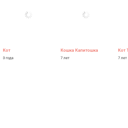
Кот
Кошка Капитошка
Кот 
3 года
7 лет
7 лет