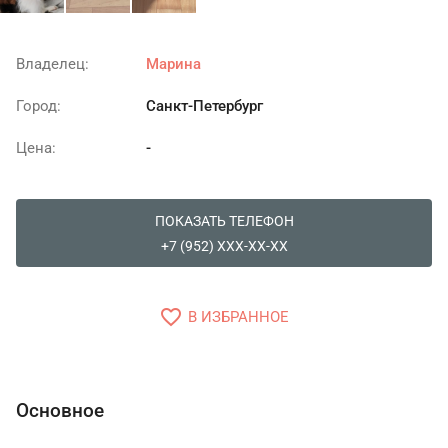
Владелец:
Марина
Город:
Санкт-Петербург
Цена:
-
ПОКАЗАТЬ ТЕЛЕФОН
+7 (952) XXX-XX-XX
favorite_border
В ИЗБРАННОЕ
Основное