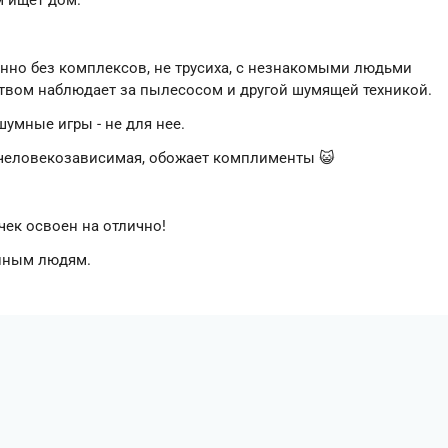
м ищет дом.
енно без комплексов, не трусиха, с незнакомыми людьми
твом наблюдает за пылесосом и другой шумящей техникой.
шумные игры - не для нее.
, человекозависимая, обожает комплименты 😺
чек освоен на отлично!
енным людям.