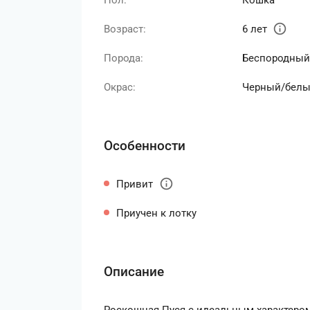
Пол:
Кошка
info
Возраст:
6 лет
Порода:
Беспородный
Окрас:
Черный/бел
Особенности
info
Привит
Приучен к лотку
Описание