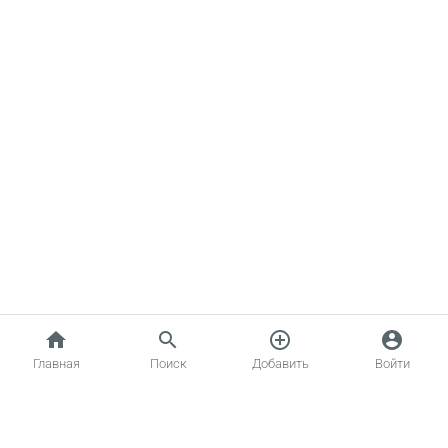
home
search
add_circle_outline
account_circle
Главная
Поиск
Добавить
Войти