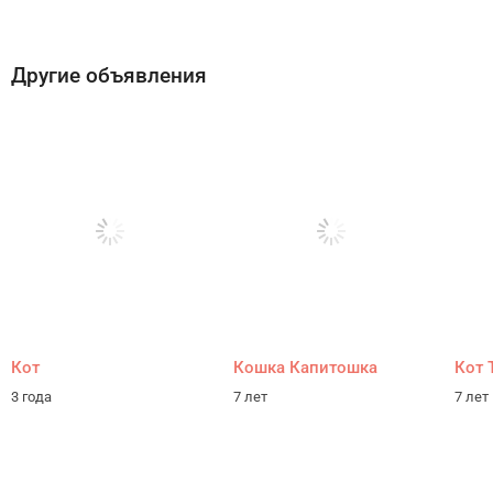
Другие объявления
Кот
Кошка Капитошка
Кот 
3 года
7 лет
7 лет