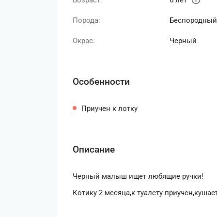
Возраст:
6 лет
Порода:
Беспородный
Окрас:
Черный
Особенности
Приучен к лотку
Описание
Черный малыш ищет любящие ручки!
Котику 2 месяца,к туалету приучен,кушае