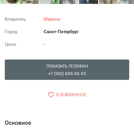
Владелец:
Марина
Город:
Санкт-Петербург
Цена:
-
ПОКАЗАТЬ ТЕЛЕФОН
+7 (952) XXX-XX-XX
favorite_border
В ИЗБРАННОЕ
Основное