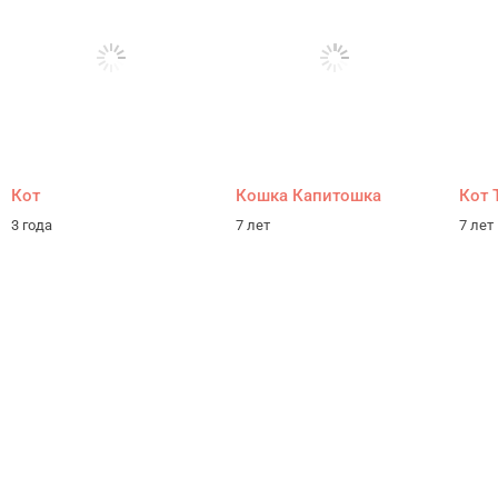
Кот
Кошка Капитошка
Кот 
3 года
7 лет
7 лет