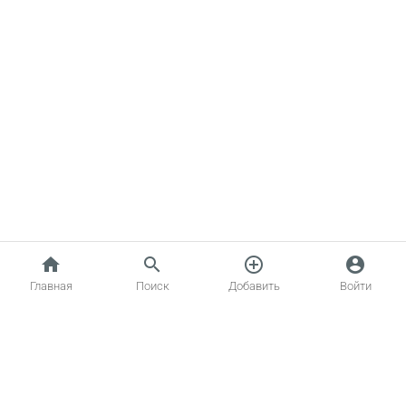
home
search
add_circle_outline
account_circle
Главная
Поиск
Добавить
Войти