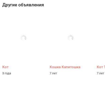
Другие объявления
Кот
Кошка Капитошка
Кот 
3 года
7 лет
7 лет