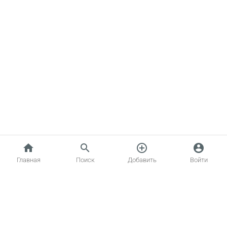
home
search
add_circle_outline
account_circle
Главная
Поиск
Добавить
Войти