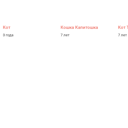
Кот
Кошка Капитошка
Кот 
3 года
7 лет
7 лет