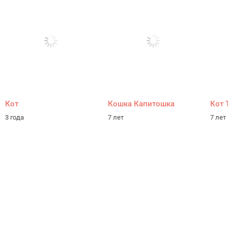
Кот
Кошка Капитошка
Кот 
3 года
7 лет
7 лет