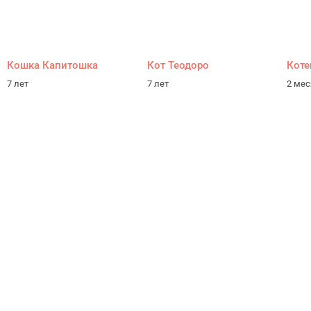
Кошка Капитошка
Кот Теодоро
Коте
7 лет
7 лет
2 ме