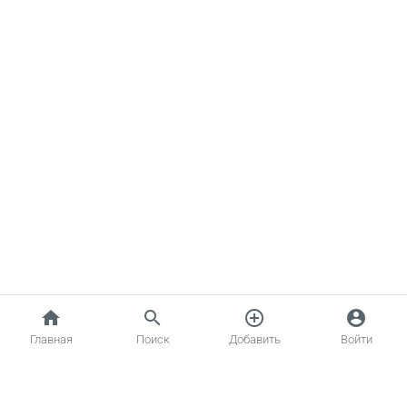
home
search
add_circle_outline
account_circle
Главная
Поиск
Добавить
Войти