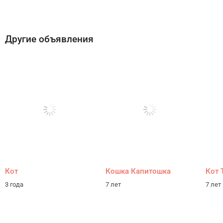
Другие объявления
Кот
Кошка Капитошка
Кот 
3 года
7 лет
7 лет