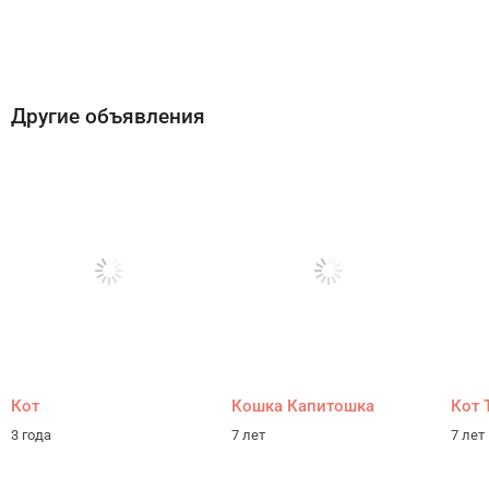
Другие объявления
Кот
Кошка Капитошка
Кот 
3 года
7 лет
7 лет