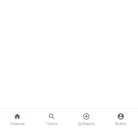
home
search
add_circle_outline
account_circle
Главная
Поиск
Добавить
Войти