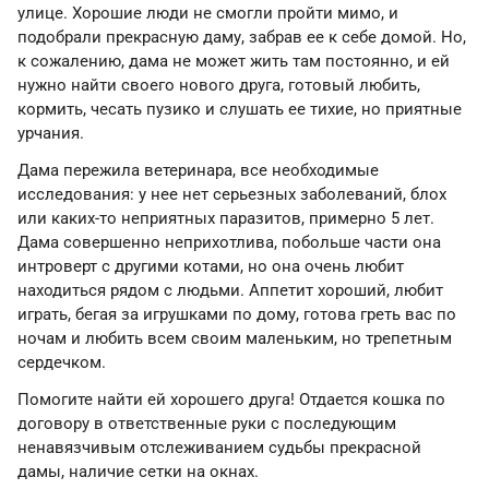
улице. Хорошие люди не смогли пройти мимо, и
подобрали прекрасную даму, забрав ее к себе домой. Но,
к сожалению, дама не может жить там постоянно, и ей
нужно найти своего нового друга, готовый любить,
кормить, чесать пузико и слушать ее тихие, но приятные
урчания.
Дама пережила ветеринара, все необходимые
исследования: у нее нет серьезных заболеваний, блох
или каких-то неприятных паразитов, примерно 5 лет.
Дама совершенно неприхотлива, побольше части она
интроверт с другими котами, но она очень любит
находиться рядом с людьми. Аппетит хороший, любит
играть, бегая за игрушками по дому, готова греть вас по
ночам и любить всем своим маленьким, но трепетным
сердечком.
Помогите найти ей хорошего друга! Отдается кошка по
договору в ответственные руки с последующим
ненавязчивым отслеживанием судьбы прекрасной
дамы, наличие сетки на окнах.