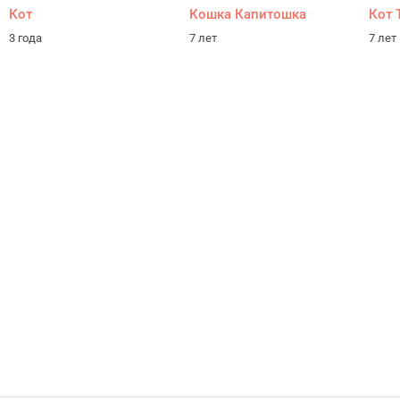
Кот
Кошка Капитошка
Кот 
3 года
7 лет
7 лет