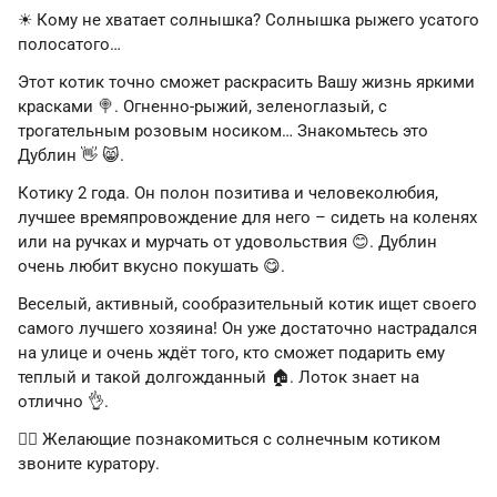
☀ Кому не хватает солнышка? Солнышка рыжего усатого
полосатого…
Этот котик точно сможет раскрасить Вашу жизнь яркими
красками 🍭. Огненно-рыжий, зеленоглазый, с
трогательным розовым носиком… Знакомьтесь это
Дублин 👋 😸.
Котику 2 года. Он полон позитива и человеколюбия,
лучшее времяпровождение для него – сидеть на коленях
или на ручках и мурчать от удовольствия 😊. Дублин
очень любит вкусно покушать 😋.
Веселый, активный, сообразительный котик ищет своего
самого лучшего хозяина! Он уже достаточно настрадался
на улице и очень ждёт того, кто сможет подарить ему
теплый и такой долгожданный 🏠. Лоток знает на
отлично 👌.
🙋‍♂ Желающие познакомиться с солнечным котиком
звоните куратору.