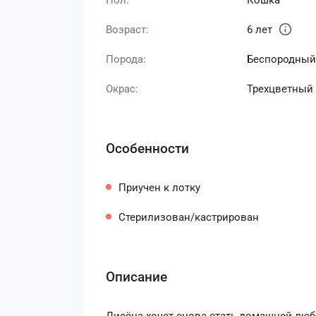
Пол:
Кошка
info
Возраст:
6 лет
Порода:
Беспородный
Окрас:
Трехцветный
Особенности
Приучен к лотку
Стерилизован/кастрирован
Описание