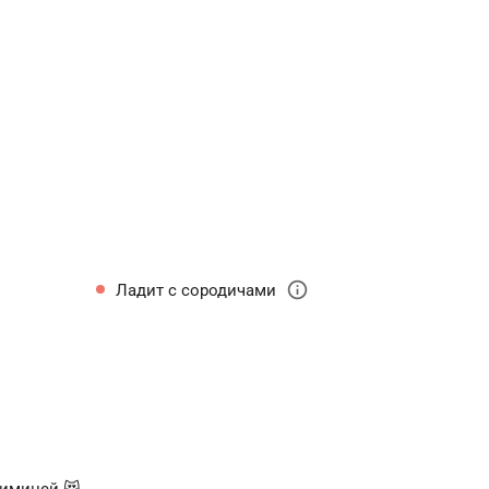
info
Ладит с сородичами