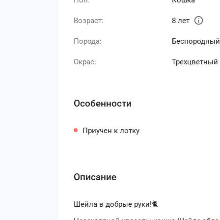
Пол:
Кошка
info
Возраст:
8 лет
Порода:
Беспородный
Окрас:
Трехцветный
Особенности
Приучен к лотку
Описание
Шейла в добрые руки!🐈