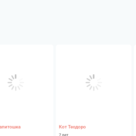
апитошка
Кот Теодоро
7 лет