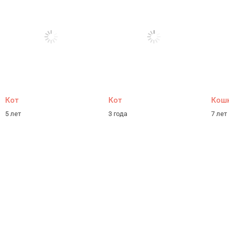
Кот
Кот
Кош
5 лет
3 года
7 лет