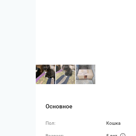
Основное
Пол:
Кошка
info