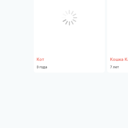
Кот
Кошка К
3 года
7 лет