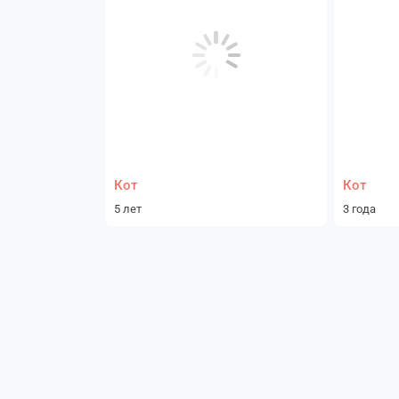
Кот
Кот
5 лет
3 года