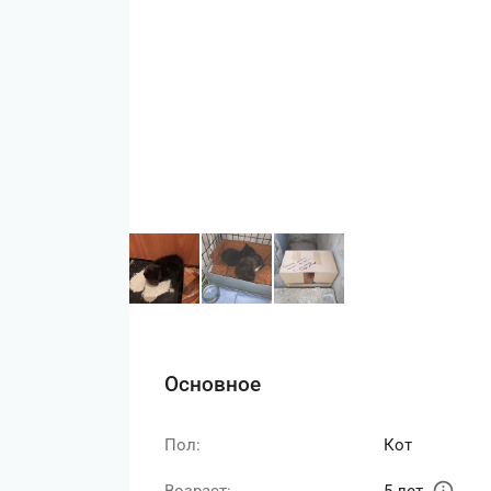
Основное
Пол:
Кот
info