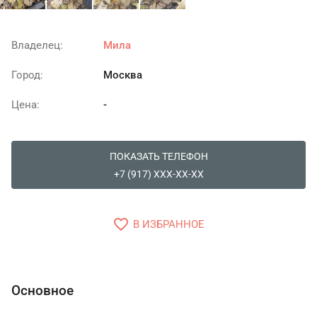
Владелец:
Мила
Город:
Москва
Цена:
-
ПОКАЗАТЬ ТЕЛЕФОН
+7 (917) XXX-XX-XX
favorite_border
В ИЗБРАННОЕ
Основное