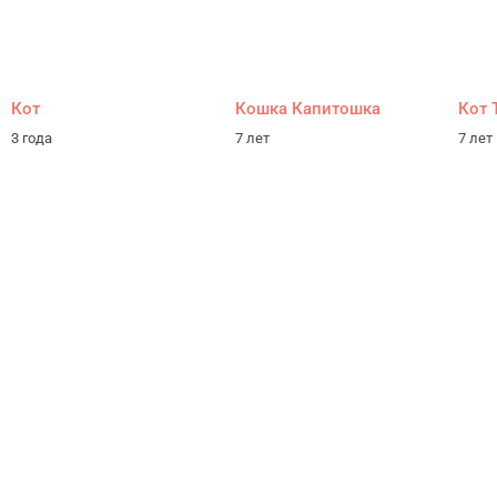
Кот
Кошка Капитошка
Кот 
3 года
7 лет
7 лет