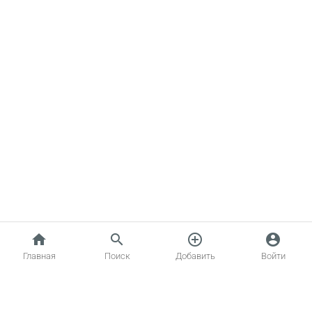
home
search
add_circle_outline
account_circle
Главная
Поиск
Добавить
Войти