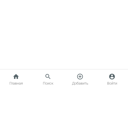
home
search
add_circle_outline
account_circle
Главная
Поиск
Добавить
Войти
Главная
Котики