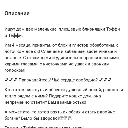
Описание
Ищут дом две маленькие, плюшевые близняшки Тоффи
и Тэффи.
Им 4 месяца, привиты, от блох и глистов обработаны, с
лоточком все ок! Славные и забавные, застенчивые и
нежные. С огромными и удивительно пронзительными
карими глазами, с кисточками на ушках и звонким
голоском!
💕💕💕 Признавайтесь! Чьё сердце свободно? 💕💕💕
Кто готов рискнуть и обрести душевный покой, радость и
тепло рядом с ними? Подарите кошке дом, она
непременно ответит Вам взаимностью!
А может кто- то готов взять их обеих и стать вдвойне
богаче? Было бы здорово!👏👏👏