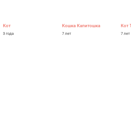
Кот
Кошка Капитошка
Кот 
3 года
7 лет
7 лет