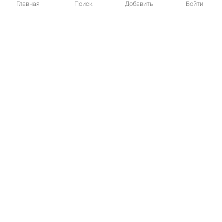
Главная
Поиск
Добавить
Войти
Главная
Котики
Создать объявление
Статьи о кошках
Обратная связь
Вопрос – Ответ
t.me/koto_poisk
© 2026 kotopoisk.ru — здесь можно купить кошку или взять котят в
добрые руки