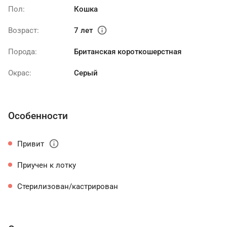
Пол:
Кошка
info
Возраст:
7 лет
Порода:
Британская короткошерстная
Окрас:
Серый
Особенности
info
Привит
Приучен к лотку
Стерилизован/кастрирован