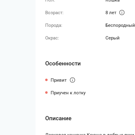
Пол:
Кошка
info
Возраст:
8 лет
Порода:
Беспородный
Окрас:
Серый
Особенности
info
Привит
Приучен к лотку
Описание