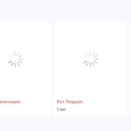
апитошка
Кот Теодоро
7 лет