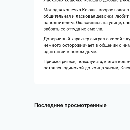
Ласковая кошечка Ксюша в добрые руки
Молодая кошечка Ксюша, возраст около 3
общительная и ласковая девочка, любит п
наполнителем. Оказавшись на улице, оче
забрать ее оттуда не смогла.
Доверчивый характер сыграл с кисой злу
немного осторожничает в общении с ним
адаптации в новом доме.
Присмотритесь, пожалуйста, к этой кошечк
осталась одинокой до конца жизни, Ксю
Последние просмотренные