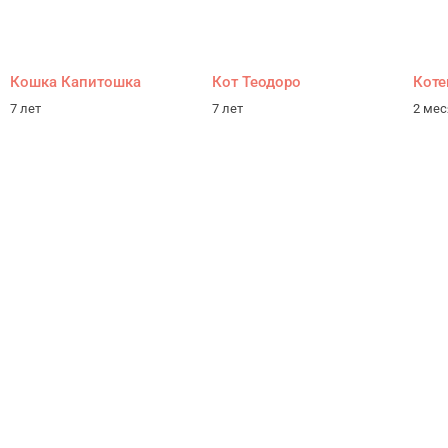
Кошка Капитошка
Кот Теодоро
Коте
7 лет
7 лет
2 ме