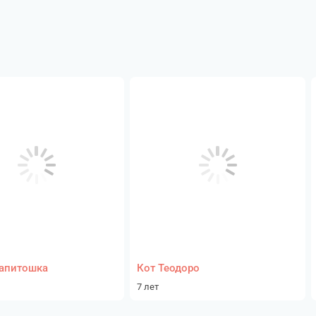
апитошка
Кот Теодоро
7 лет