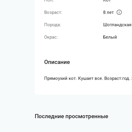
Пол:
Кот
info
Возраст:
8 лет
Порода:
Шотландская 
Окрас:
Белый
Описание
Прямоухий кот. Кушает все. Возраст:год.
Последние просмотренные