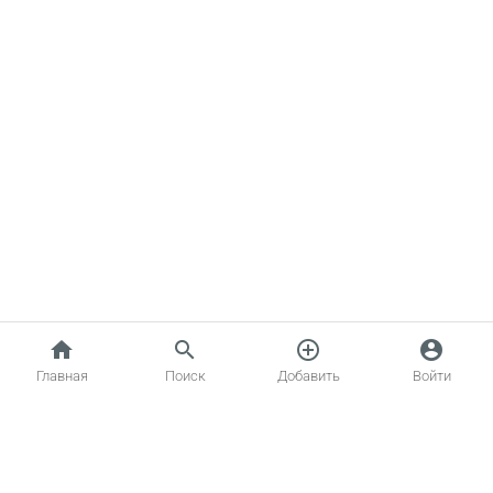
home
search
add_circle_outline
account_circle
Главная
Поиск
Добавить
Войти