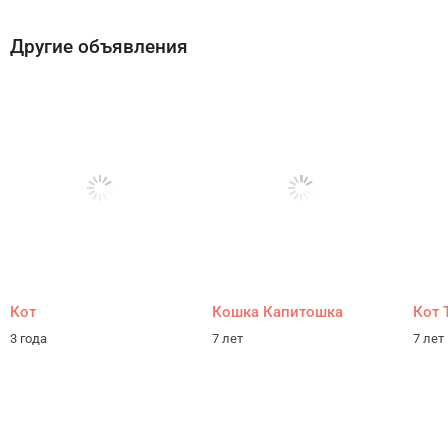
Другие объявления
Кот
Кошка Капитошка
Кот 
3 года
7 лет
7 лет