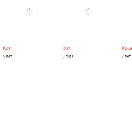
Кот
Кот
Кош
5 лет
3 года
7 лет