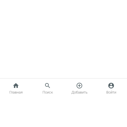
home
search
add_circle_outline
account_circle
Главная
Поиск
Добавить
Войти