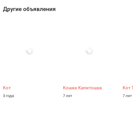
Другие объявления
Кот
Кошка Капитошка
Кот 
3 года
7 лет
7 лет