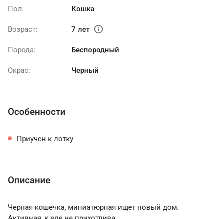
Пол:
Кошка
info
Возраст:
7 лет
Порода:
Беспородный
Окрас:
Черный
Особенности
Приучен к лотку
Описание
Черная кошечка, миниатюрная ищет новый дом.
Активная, к еде не прихотлива.