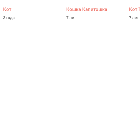
Кот
Кошка Капитошка
Кот 
3 года
7 лет
7 лет