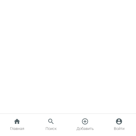
home
search
add_circle_outline
account_circle
Главная
Поиск
Добавить
Войти