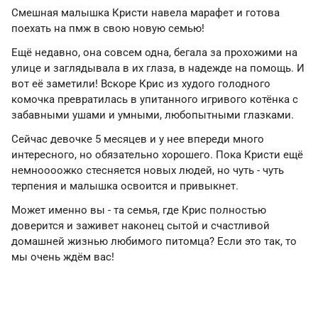
Смешная малышка Кристи навела марафет и готова
поехать на пмж в свою новую семью!
Ещё недавно, она совсем одна, бегала за прохожими на
улице и заглядывала в их глаза, в надежде на помощь. И
вот её заметили! Вскоре Крис из худого голодного
комочка превратилась в упитанного игривого котёнка с
забавными ушами и умными, любопытными глазками.
Сейчас девочке 5 месяцев и у нее впереди много
интересного, но обязательно хорошего. Пока Кристи ещё
немноооожко стесняется новых людей, но чуть - чуть
терпения и малышка освоится и привыкнет.
Может именно вы - та семья, где Крис полностью
доверится и заживет наконец сытой и счастливой
домашней жизнью любимого питомца? Если это так, то
мы очень ждём вас!