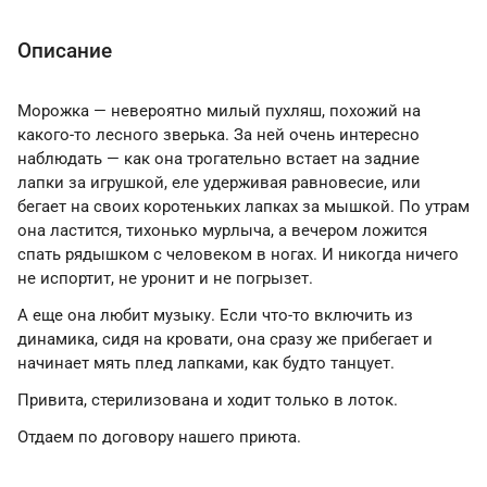
Описание
Морожка — невероятно милый пухляш, похожий на
какого-то лесного зверька. За ней очень интересно
наблюдать — как она трогательно встает на задние
лапки за игрушкой, еле удерживая равновесие, или
бегает на своих коротеньких лапках за мышкой. По утрам
она ластится, тихонько мурлыча, а вечером ложится
спать рядышком с человеком в ногах. И никогда ничего
не испортит, не уронит и не погрызет.
А еще она любит музыку. Если что-то включить из
динамика, сидя на кровати, она сразу же прибегает и
начинает мять плед лапками, как будто танцует.
Привита, стерилизована и ходит только в лоток.
Отдаем по договору нашего приюта.