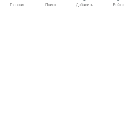
Главная
Поиск
Добавить
Войти
Главная
Котики
Создать объявление
Статьи о кошках
Обратная связь
Вопрос – Ответ
t.me/koto_poisk
© 2026 kotopoisk.ru — здесь можно купить кошку или взять котят в
добрые руки