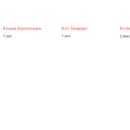
Кошка Капитошка
Кот Теодоро
Коте
7 лет
7 лет
2 ме