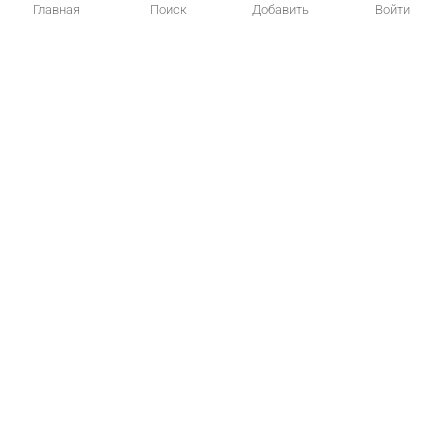
Главная
Поиск
Добавить
Войти
Главная
Котики
Создать объявление
Статьи о кошках
Обратная связь
Вопрос – Ответ
t.me/koto_poisk
© 2026 kotopoisk.ru — здесь можно купить кошку или взять котят в
добрые руки