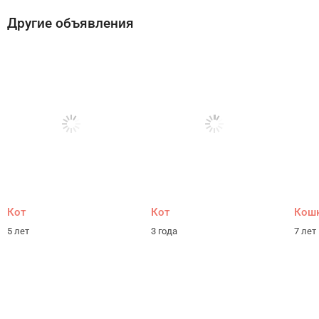
Другие объявления
Кот
Кот
Кош
5 лет
3 года
7 лет