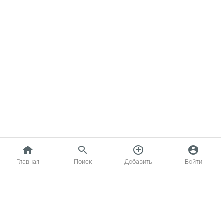
home
search
add_circle_outline
account_circle
Главная
Поиск
Добавить
Войти