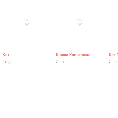
Кот
Кошка Капитошка
Кот 
3 года
7 лет
7 лет