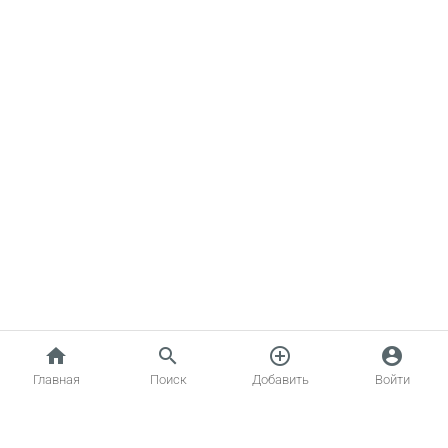
home
search
add_circle_outline
account_circle
Главная
Поиск
Добавить
Войти