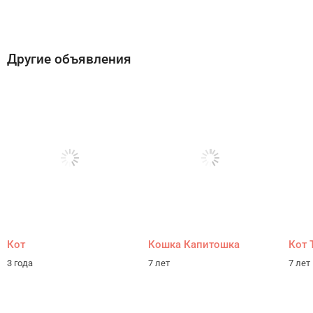
Другие объявления
Кот
Кошка Капитошка
Кот 
3 года
7 лет
7 лет