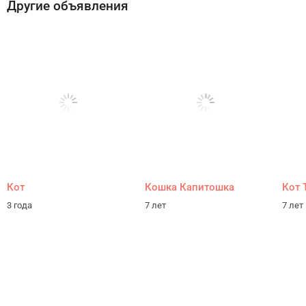
Другие объявления
Кот
Кошка Капитошка
Кот 
3 года
7 лет
7 лет