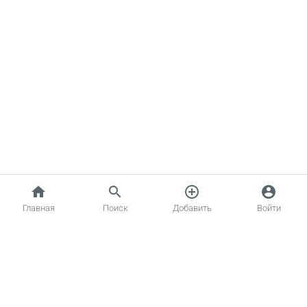
home
search
add_circle_outline
account_circle
Главная
Поиск
Добавить
Войти