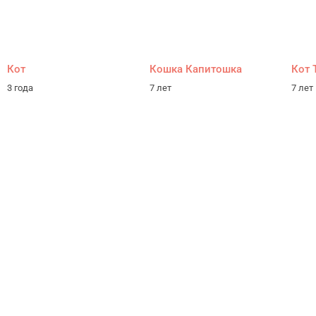
Кот
Кошка Капитошка
Кот 
3 года
7 лет
7 лет