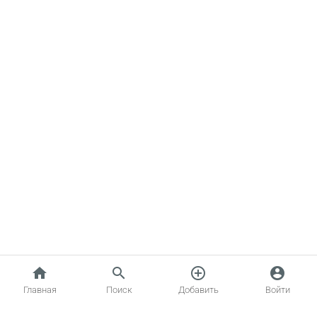
home
search
add_circle_outline
account_circle
Главная
Поиск
Добавить
Войти