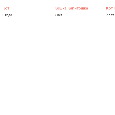
Кот
Кошка Капитошка
Кот 
3 года
7 лет
7 лет