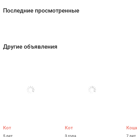
Последние просмотренные
Другие объявления
Кот
Кот
Кош
5 лет
3 года
7 лет