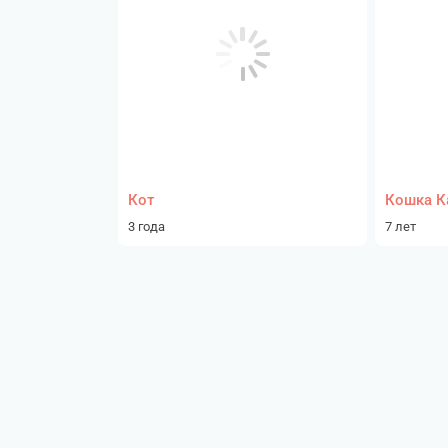
Кот
Кошка К
3 года
7 лет