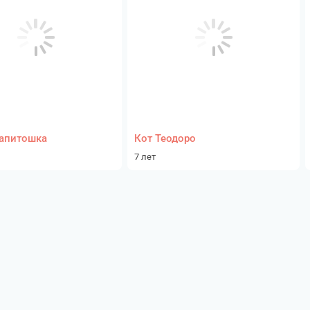
апитошка
Кот Теодоро
7 лет