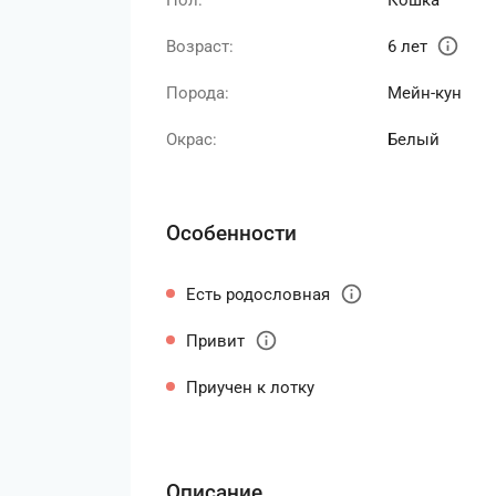
Пол:
Кошка
info
Возраст:
6 лет
Порода:
Мейн-кун
Окрас:
Белый
Особенности
info
Есть родословная
info
Привит
Приучен к лотку
Описание