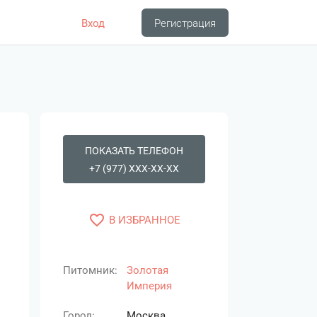
Вход
Регистрация
ПОКАЗАТЬ ТЕЛЕФОН
+7 (977) XXX-XX-XX
favorite_border
В ИЗБРАННОЕ
Питомник:
Золотая
Империя
Город:
Москва