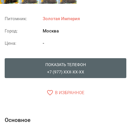
Питомник:
Золотая Империя
Город:
Москва
Цена:
-
ПОКАЗАТЬ ТЕЛЕФОН
+7 (977) XXX-XX-XX
favorite_border
В ИЗБРАННОЕ
Основное