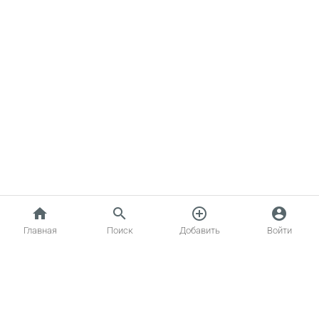
home
search
add_circle_outline
account_circle
Главная
Поиск
Добавить
Войти