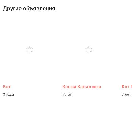
Другие объявления
Кот
Кошка Капитошка
Кот 
3 года
7 лет
7 лет